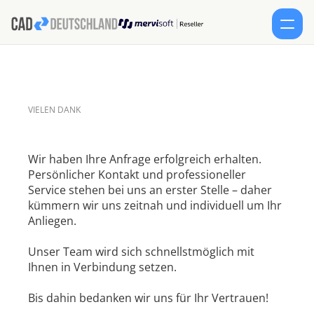
DIENSTLEISTUNGEN
PRODUKTE
VIELEN DANK
U
n
s
e
r
T
e
a
m
w
i
r
d
s
i
c
h
i
n
n
e
r
h
a
l
b
v
o
n
2
4
S
t
u
n
d
e
n
m
e
l
d
e
n
.
KONTAKT
Wir haben Ihre Anfrage erfolgreich erhalten.

Persönlicher Kontakt und professioneller 
SHOP
Service stehen bei uns an erster Stelle – daher 
kümmern wir uns zeitnah und individuell um Ihr 
Select Lang
DE
TERMIN
FORUM
German
Anliegen.

Unser Team wird sich schnellstmöglich mit 
Ihnen in Verbindung setzen.

Bis dahin bedanken wir uns für Ihr Vertrauen!